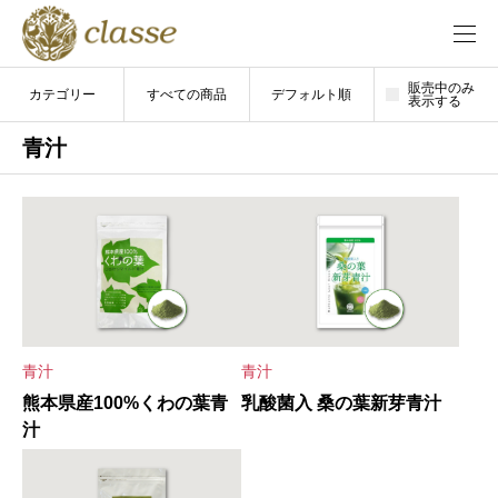
販売中のみ
カテゴリー
すべての商品
デフォルト順
表示する
青汁
青汁
青汁
熊本県産100%くわの葉青
乳酸菌入 桑の葉新芽青汁
汁