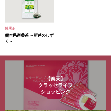
健康茶
熊本県産桑茶 ～新芽のしず
く～
【楽天】
クラッセライフ
ショッピング